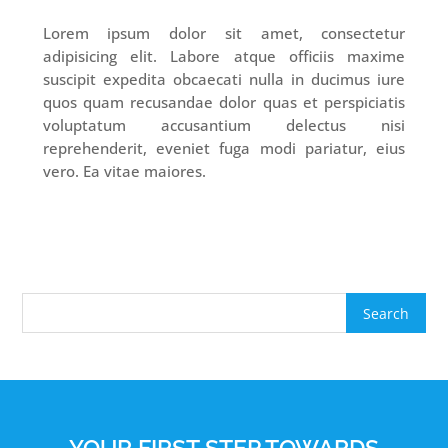
Lorem ipsum dolor sit amet, consectetur
adipisicing elit. Labore atque officiis maxime
suscipit expedita obcaecati nulla in ducimus iure
quos quam recusandae dolor quas et perspiciatis
voluptatum accusantium delectus nisi
reprehenderit, eveniet fuga modi pariatur, eius
vero. Ea vitae maiores.
YOUR FIRST STEP TOWARDS