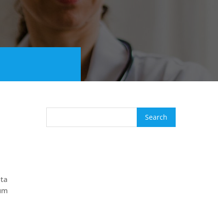
ita
ium