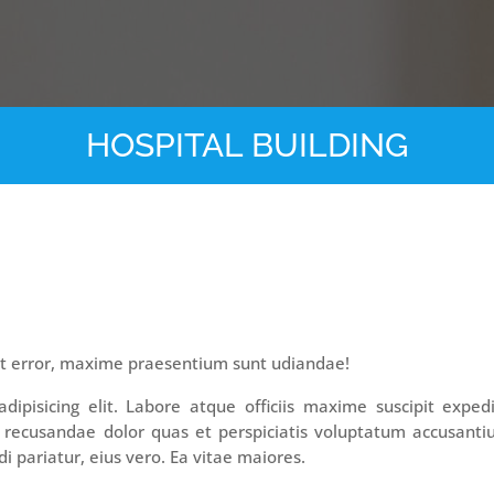
HOSPITAL BUILDING
it error, maxime praesentium sunt udiandae!
ipisicing elit. Labore atque officiis maxime suscipit exped
 recusandae dolor quas et perspiciatis voluptatum accusant
i pariatur, eius vero. Ea vitae maiores.